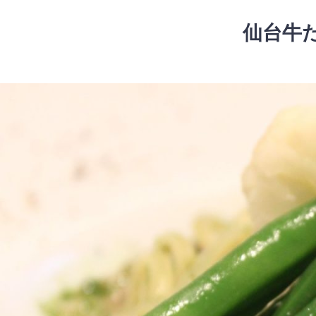
コ
ン
仙台牛
テ
ン
ツ
コ
へ
ン
ス
テ
キ
ン
ッ
ツ
プ
へ
ス
キ
ッ
プ