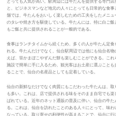
とっても人気が高い。駅周辺には牛たんを提供する専門店
と、ビジネスマンなど地元の人々にとっても日常的な食事
舗では、牛たんをおいしく楽しむための工夫をしたメニュ
のタレや焼き方を駆使している。牛たんには、特に白ご飯
もご飯と共に提供されることが一般的である。
食事はランチタイムから続くため、多くの人が牛たん定食
れる。牛たんだけでなく、仙台駅周辺では他にも仙台名物
えば、笹かまぼこやずんだ餅も楽しむことができる。これ
施設で簡単に手に入るため、観光客はお土産に選ぶことも
ることで、仙台の名産品としても定着している。
仙台の新鮮なだけでなく肉質にもこだわった牛たんは、取
も多い。これは、店で提供される味をそのまま自宅でも楽
ばれている。近年のネット通販の普及に伴い、仙台の牛た
る。これは、仙台を訪れたことのある人々にとって、味わ
なっている。取り寄せの利便性が高まることで、仙台に行