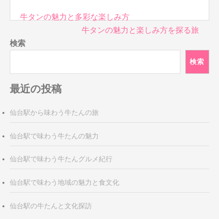
投
牛タンの魅力と多彩な楽しみ方
稿
牛タンの魅力と楽しみ方を探る旅
ナ
検索
ビ
検索
ゲ
ー
最近の投稿
シ
ョ
ン
仙台駅から味わう牛たんの旅
仙台駅で味わう牛たんの魅力
仙台駅で味わう牛たんグルメ紀行
仙台駅で味わう地域の魅力と食文化
仙台駅の牛たんと文化探訪