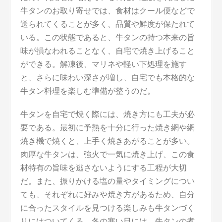
牛タンのお取り寄せでは、食材はクール便などで
送られてくることが多く、品質や鮮度が保たれて
いる。この状態であると、牛タンの持つ本来の旨
味が損なわれることなく、自宅で焼き上げること
ができる。解凍後、マリネや軽い下処理を施す
と、さらに味わい深さが増し、自宅でも本格的な
牛タン料理を楽しむ準備が整うのだ。
牛タンを自宅で焼く際には、焼き方にも工夫が必
要である。最初に予熱を十分に行った焼き網や網
焼き機で焼くと、上手く焼きあがることが多い。
肉厚な牛タンは、強火で一気に焼き上げ、この食
材特有の旨味を逃さないようにする工程が大切
だ。また、振りかける塩の量やタイミングについ
ても、それぞれに好みや焼き方があるため、自分
に合ったスタイルを見つける楽しみも牛タンづく
りにはついてくる。冬の寒い日には、牛タンの煮