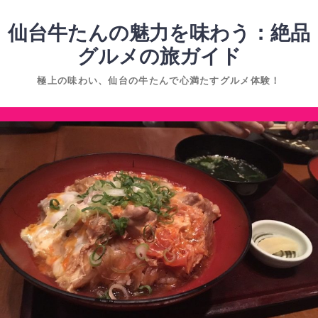
コ
ン
仙台牛たんの魅力を味わう：絶品
テ
グルメの旅ガイド
ン
極上の味わい、仙台の牛たんで心満たすグルメ体験！
ツ
へ
コ
ス
ン
キ
テ
ッ
ン
プ
ツ
へ
ス
キ
ッ
プ